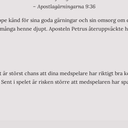
– Apostlagärningarna 9:36
Joppe känd för sina goda gärningar och sin omsorg om 
ånga henne djupt. Aposteln Petrus återuppväckte henn
det är störst chans att dina medspelare har riktigt br
n. Sent i spelet är risken större att medspelaren har s