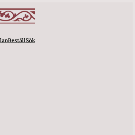
lan
Beställ
Sök