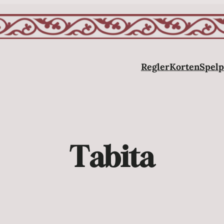
Regler
Korten
Spelp
Tabita