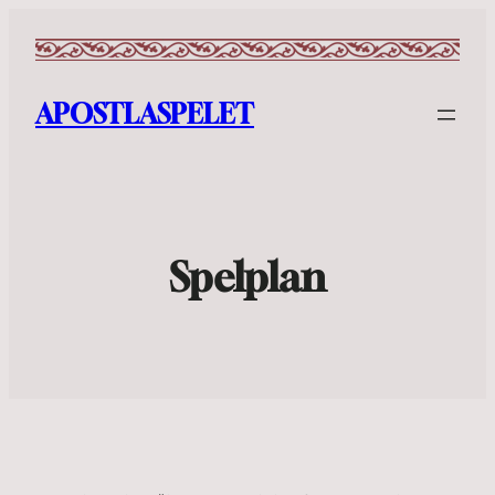
APOSTLASPELET
Spelplan